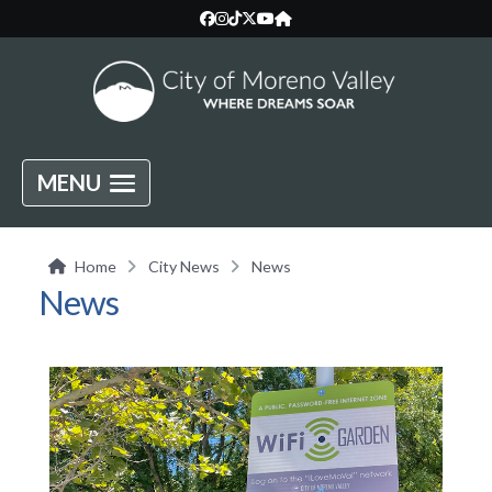
MENU
Home
City News
News
News