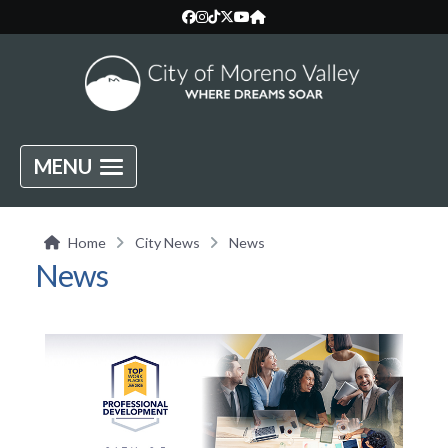
MENU
Home
City News
News
News