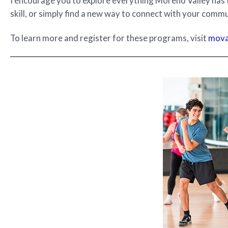
I encourage you to explore everything Moreno Valley has t
skill, or simply find a new way to connect with your commu
To learn more and register for these programs, visit
mova