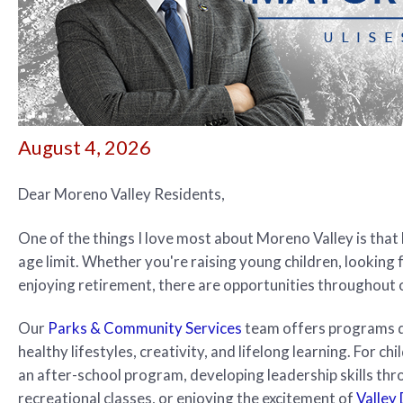
August 4, 2026
Dear Moreno Valley Residents,
One of the things I love most about Moreno Valley is that
age limit. Whether you're raising young children, looking f
enjoying retirement, there are opportunities throughout 
Our
Parks & Community Services
team offers programs d
healthy lifestyles, creativity, and lifelong learning. For 
an after-school program, developing leadership skills thr
recreational classes, or enjoying the excitement of
Valley