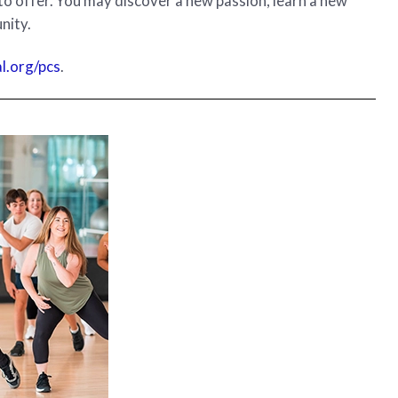
o offer. You may discover a new passion, learn a new
nity.
l.org/pcs
.