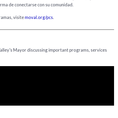
orma de conectarse con su comunidad.
ramas, visite
moval.org/pcs
.
lley’s Mayor discussing important programs, services